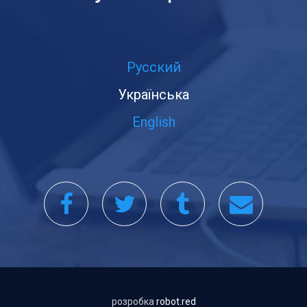
Русский
Українська
English
розробка
robot.red