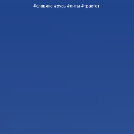
славяне
русь
анты
трактат