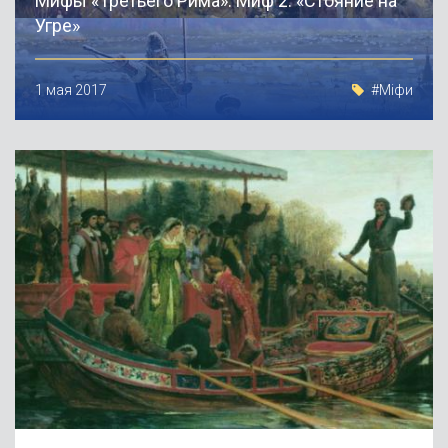
Мифы «Третьего Рима». Миф 2: «Стояние на
Угре»
1 мая 2017
#Міфи