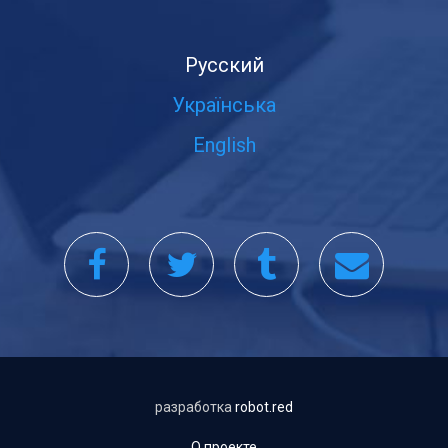
Русский
Українська
English
разработка
robot.red
О проекте