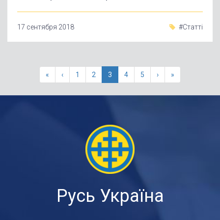
17 сентября 2018
#Статті
«
‹
1
2
3
4
5
›
»
Русь Україна