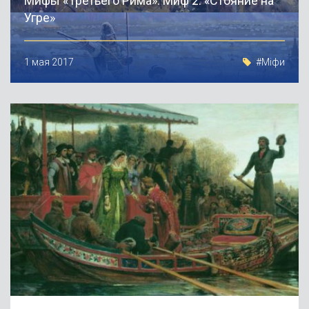
Мифы «Третьего Рима». Миф 2: «Стояние на
Угре»
1 мая 2017
#Міфи