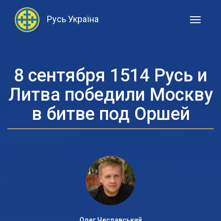
Русь Україна
Toggle
navigati
8 сентября 1514 Русь и
Литва победили Москву
в битве под Оршей
Олег Чеславський