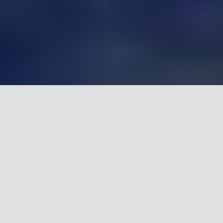
И сегодня Мосева навязывает нам мысль,
что принятый Иваном Грозным как
основной для его секты крест -
единственно правильный, русский и
православный....
Собственно наличие национальных религиозных
особенностей и трактовок не должно ни у кого