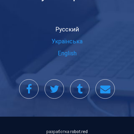
Русский
Українська
English
разработка
robot.red