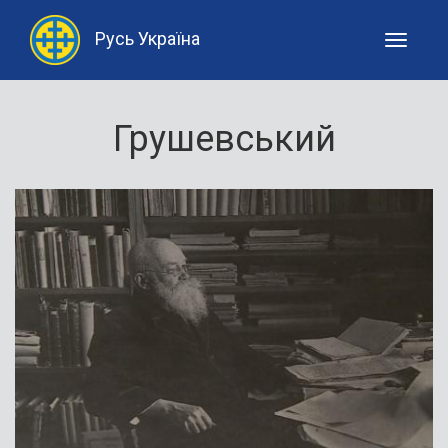
Русь Україна
Toggle
navigati
Грушевський